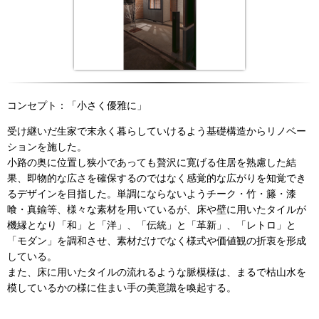
コンセプト：「小さく優雅に」
受け継いだ生家で末永く暮らしていけるよう基礎構造からリノベー
ションを施した。
小路の奥に位置し狭小であっても贅沢に寛げる住居を熟慮した結
果、即物的な広さを確保するのではなく感覚的な広がりを知覚でき
るデザインを目指した。単調にならないようチーク・竹・籐・漆
喰・真鍮等、様々な素材を用いているが、床や壁に用いたタイルが
機縁となり「和」と「洋」、「伝統」と「革新」、「レトロ」と
「モダン」を調和させ、素材だけでなく様式や価値観の折衷を形成
している。
また、床に用いたタイルの流れるような脈模様は、まるで枯山水を
模しているかの様に住まい手の美意識を喚起する。